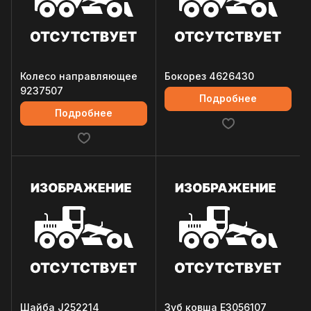
Колесо направляющее
Бокорез 4626430
9237507
Подробнее
Подробнее
Шайба J252214
Зуб ковша E3056107