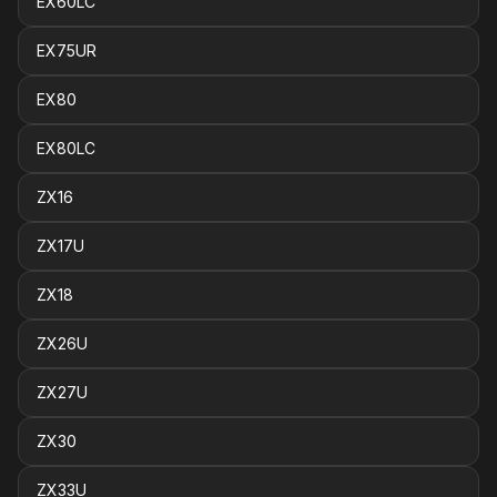
EX60LC
EX75UR
EX80
EX80LC
ZX16
ZX17U
ZX18
ZX26U
ZX27U
ZX30
ZX33U