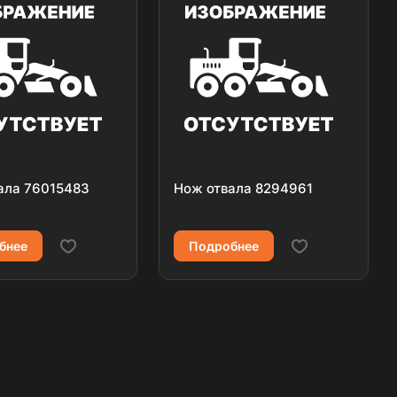
ала 76015483
Нож отвала 8294961
бнее
Подробнее