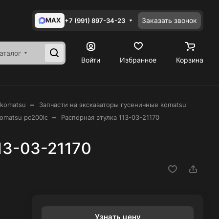
MAX
Заказать звонок
+7 (991) 897-34-23
аталог
Войти
Избранное
Корзина
–
 komatsu
Запчасти на экскаваторы гусеничные komatsu
–
omatsu pc200lc
Распорная втулка 113-03-21170
13-03-21170
Узнать цену