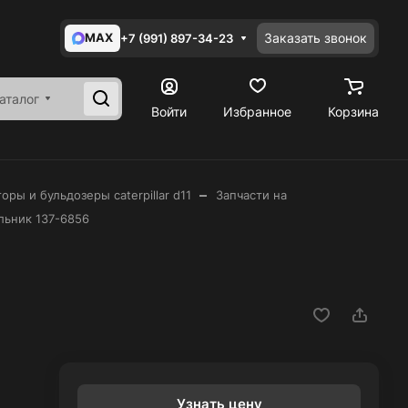
MAX
Заказать звонок
+7 (991) 897-34-23
аталог
Войти
Избранное
Корзина
–
оры и бульдозеры caterpillar d11
Запчасти на
льник 137-6856
Узнать цену