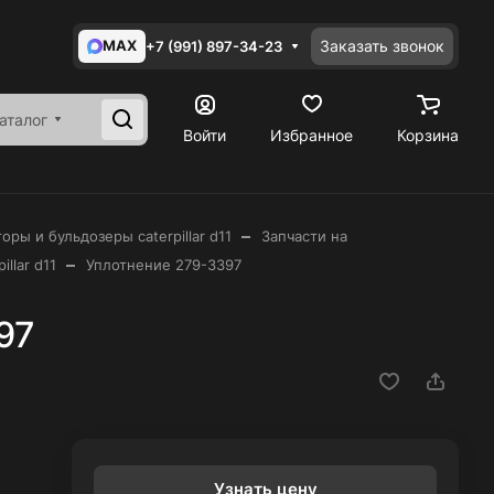
MAX
Заказать звонок
+7 (991) 897-34-23
аталог
Войти
Избранное
Корзина
–
оры и бульдозеры caterpillar d11
Запчасти на
–
llar d11
Уплотнение 279-3397
97
Узнать цену