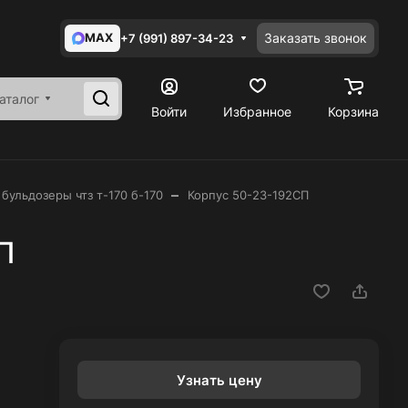
MAX
Заказать звонок
+7 (991) 897-34-23
аталог
Войти
Избранное
Корзина
–
 бульдозеры чтз т-170 б-170
Корпус 50-23-192СП
П
Узнать цену