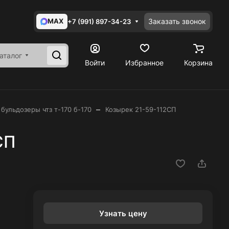
MAX
Заказать звонок
+7 (991) 897-34-23
аталог
Войти
Избранное
Корзина
–
 бульдозеры чтз т-170 б-170
Козырек 21-59-112СП
СП
Узнать цену