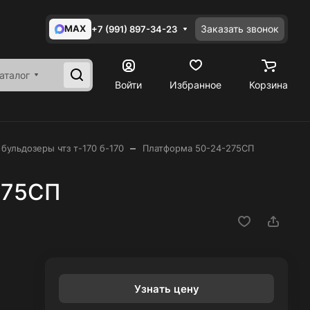
MAX
Заказать звонок
+7 (991) 897-34-23
аталог
Войти
Избранное
Корзина
–
 бульдозеры чтз т-170 б-170
Платформа 50-24-275СП
275СП
Узнать цену