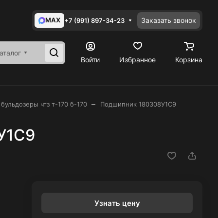
MAX
Заказать звонок
+7 (991) 897-34-23
аталог
Войти
Избранное
Корзина
–
 бульдозеры чтз т-170 б-170
Подшипник 180308У1С9
У1С9
Узнать цену