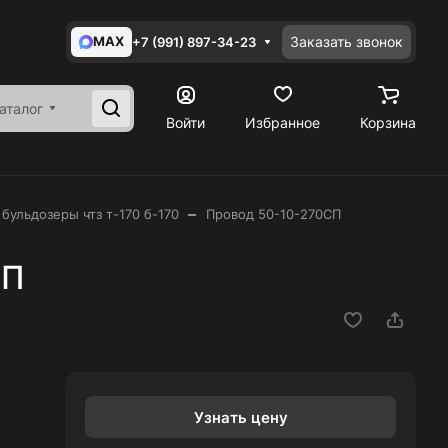
MAX
Заказать звонок
+7 (991) 897-34-23
аталог
Войти
Избранное
Корзина
–
 бульдозеры чтз т-170 б-170
Провод 50-10-270СП
СП
Узнать цену