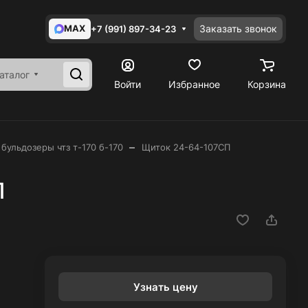
MAX
Заказать звонок
+7 (991) 897-34-23
аталог
Войти
Избранное
Корзина
–
 бульдозеры чтз т-170 б-170
Щиток 24-64-107СП
П
Узнать цену