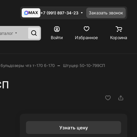
MAX
Заказать звонок
+7 (991) 897-34-23
аталог
Войти
Избранное
Корзина
–
 бульдозеры чтз т-170 б-170
Штуцер 50-10-799СП
СП
Узнать цену