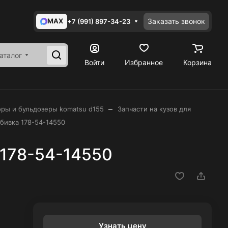
MAX
Заказать звонок
+7 (991) 897-34-23
аталог
Войти
Избранное
Корзина
–
оры и бульдозеры komatsu d155
Запчасти на кузов для
бивка 178-54-14550
 178-54-14550
Узнать цену