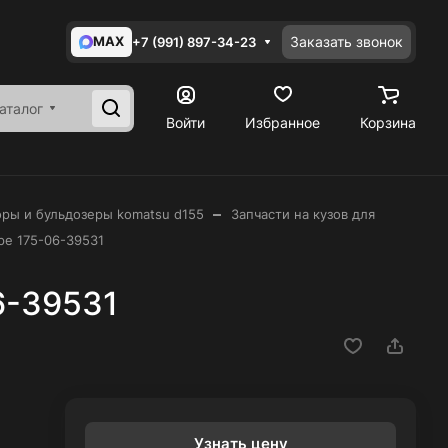
MAX
Заказать звонок
+7 (991) 897-34-23
аталог
Войти
Избранное
Корзина
–
оры и бульдозеры komatsu d155
Запчасти на кузов для
ре 175-06-39531
6-39531
Узнать цену