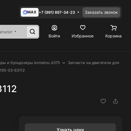
MAX
Заказать звонок
+7 (991) 897-34-23
аталог
Войти
Избранное
Корзина
–
оры и бульдозеры komatsu d375
Запчасти на двигатели для
195-03-63112
3112
Узнать цену