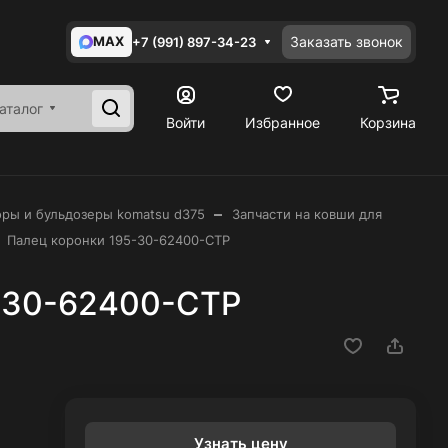
MAX
Заказать звонок
+7 (991) 897-34-23
аталог
Войти
Избранное
Корзина
–
оры и бульдозеры komatsu d375
Запчасти на ковши для
Палец коронки 195-30-62400-CTP
-30-62400-CTP
Узнать цену