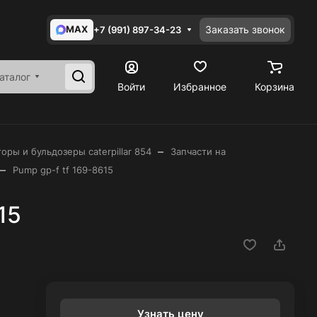
MAX
Заказать звонок
+7 (991) 897-34-23
аталог
Войти
Избранное
Корзина
–
оры и бульдозеры caterpillar 854
Запчасти на
–
Pump gp-f tf 169-8615
15
Узнать цену