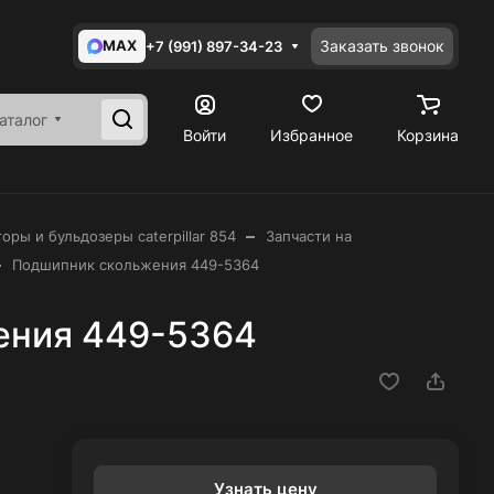
MAX
Заказать звонок
+7 (991) 897-34-23
аталог
Войти
Избранное
Корзина
–
оры и бульдозеры caterpillar 854
Запчасти на
–
Подшипник скольжения 449-5364
ения 449-5364
Узнать цену